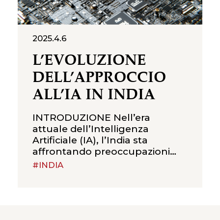
2025.4.6
L’EVOLUZIONE
DELL’APPROCCIO
ALL’IA IN INDIA
INTRODUZIONE Nell’era
attuale dell’Intelligenza
Artificiale (IA), l’India sta
affrontando preoccupazioni
normative al fine di sviluppare
#INDIA
un sistema solido che incoraggi
un uso sicuro dell’IA in diversi
settori, tra cui ricerca ed
istruzione, applicazioni
industriali, assistenza clienti e