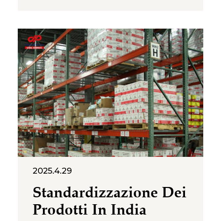
effettuarsi preferibilmente
prima di avviare investimenti
rilevanti in attività di marketing,
sviluppo del prodotto o
promozione commerciale. In
India, la materia è regolata dal
Trade Marks Act del 1999 e
2025.4.29
Standardizzazione Dei
Prodotti In India