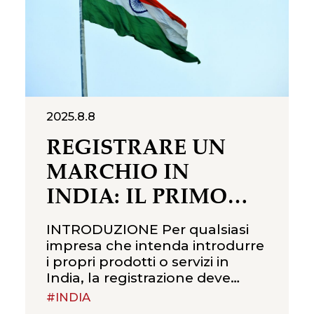
2025.8.8
REGISTRARE UN
MARCHIO IN
INDIA: IL PRIMO
PASSO PER
INTRODUZIONE Per qualsiasi
PROTEGGERE IL
impresa che intenda introdurre
i propri prodotti o servizi in
BRAND
India, la registrazione deve
essere considerata una priorità
#INDIA
giuridica preliminare — da