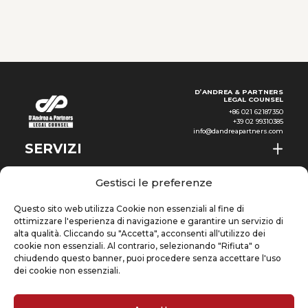
sanità, automazione e altri
ambiti.Dal punto di vista
tradizionale, ci sono
preoccupazioni riguardanti le
sfide legali ed etiche
D’ANDREA & PARTNERS
LEGAL COUNSEL
+86 021 62187350
+39 02 99310385
info@dandreapartners.com
SERVIZI
CHI SIAMO
IT
Gestisci le preferenze
NEWS & EVENTI
Questo sito web utilizza Cookie non essenziali al fine di
ottimizzare l'esperienza di navigazione e garantire un servizio di
CONOSCENZE
alta qualità. Cliccando su "Accetta", acconsenti all'utilizzo dei
cookie non essenziali. Al contrario, selezionando "Rifiuta" o
chiudendo questo banner, puoi procedere senza accettare l'uso
CONTATTI
dei cookie non essenziali.