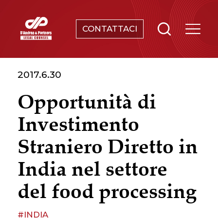
CONTATTACI
SERVIZI
2017.6.30
CHI SIAMO
Opportunità di
NEWS & EVENTI
Investimento
CONOSCENZE
Straniero Diretto in
India nel settore
CONTATTI
del food processing
#INDIA