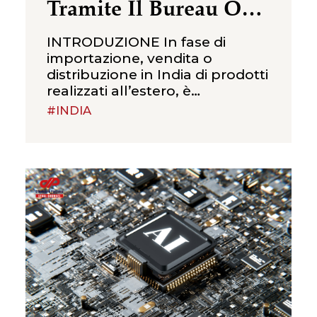
Tramite Il Bureau Of
Indian Standards
INTRODUZIONE In fase di
importazione, vendita o
distribuzione in India di prodotti
realizzati all’estero, è
fondamentale tenere presente
#INDIA
che tali prodotti devono essere
conformi agli standard e alle
certificazioni indiane. Tali
standard sono emessi dal
Bureau of Indian Standards,
comunemente noto come BIS,
l’organizzazione istituita dal
Governo Indiano per
promuovere lo sviluppo
armonioso delle attività