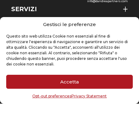
info@dandreapartners.com
SERVIZI
CHI SIAMO
IT
Gestisci le preferenze
NEWS & EVENTI
Questo sito web utilizza Cookie non essenziali al fine di
ottimizzare l'esperienza di navigazione e garantire un servizio di
CONOSCENZE
alta qualità. Cliccando su "Accetta", acconsenti all'utilizzo dei
cookie non essenziali. Al contrario, selezionando "Rifiuta" o
chiudendo questo banner, puoi procedere senza accettare l'uso
CONTATTI
dei cookie non essenziali.
Accetta
ISCRIVITI ALLA NEWSLETTER
Opt-out preferences
Privacy Statement
La tua email
(Obbligatorio)
Cookie Policy
Privacy Statement
Copyright @ 2026 D’Andrea & Partners Legal Counsel – A company of DP Group