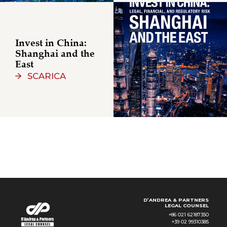
Invest in China:
Shanghai and the
East
SCARICA
D’ANDREA & PARTNERS
LEGAL COUNSEL
+86 021 62187350
+39 02 99310385