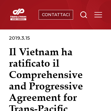
CONTATTACI
SERVIZI
2019.3.15
CHI SIAMO
Il Vietnam ha
NEWS & EVENTI
ratificato il
CONOSCENZE
Comprehensive
and Progressive
CONTATTI
Agreement for
Trans-Pacific