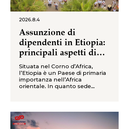
2026.8.4
Assunzione di
dipendenti in Etiopia:
principali aspetti di
diritto del lavoro per
Situata nel Corno d’Africa,
le imprese straniere
l’Etiopia è un Paese di primaria
importanza nell’Africa
orientale. In quanto sede
dell’Unione Africana, l’Etiopia è
spesso definita “uno dei
principali centri politici del
continente africano”. Grazie a
una forza lavoro giovane e
ampia, a costi del lavoro