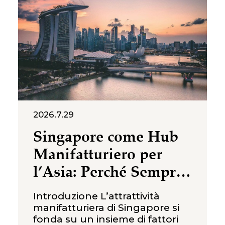
relativamente competitivi e ad
abbondanti risorse agricole,
negli ultimi anni l’Etiopia ha
registrato
2026.7.29
Singapore come Hub
Manifatturiero per
l’Asia: Perché Sempre
Più Imprese
Introduzione L’attrattività
Internazionali la
manifatturiera di Singapore si
fonda su un insieme di fattori