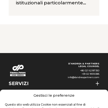
Scelgono
istituzionali particolarmente
solidi: certezza del diritto,
profonda integrazione nella
rete globale degli accordi
commerciali, una politica
industriale settoriale coerente,
ed un ecosistema decisionale
nel quale le agenzie di governo
che contano per gli investitori
industriali — Economic
Development Board (EDB),
Enterprise Singapore, Inland
D’ANDREA & PARTNERS
LEGAL COUNSEL
+86 021 62187350
+39 02 99310385
info@dandreapartners.com
SERVIZI
CHI SIAMO
IT
Gestisci le preferenze
NEWS & EVENTI
Questo sito web utilizza Cookie non essenziali al fine di