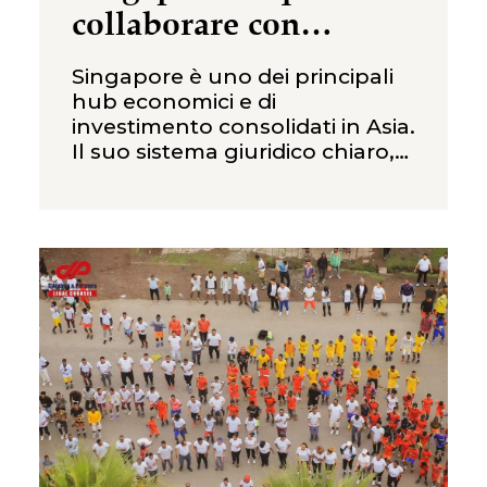
collaborare con
imprese locali
Singapore è uno dei principali
hub economici e di
investimento consolidati in Asia.
Il suo sistema giuridico chiaro,
l’efficiente amministrazione
societaria, il solido settore
finanziario e la posizione
strategica nel Sud-est asiatico
la rendono una giurisdizione
attrattiva per gli investitori
internazionali interessati ad
acquisizioni, joint venture e
partnership strategiche con
imprese locali. A differenza di