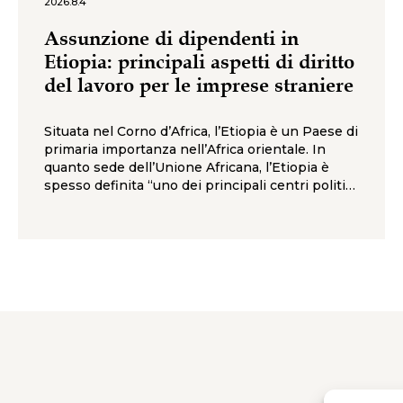
2026.8.4
Assunzione di dipendenti in
Etiopia: principali aspetti di diritto
del lavoro per le imprese straniere
Situata nel Corno d’Africa, l’Etiopia è un Paese di
primaria importanza nell’Africa orientale. In
quanto sede dell’Unione Africana, l’Etiopia è
spesso definita “uno dei principali centri politici
del continente africano”. Grazie a una forza
lavoro giovane e ampia, a costi del lavoro
relativamente competitivi e ad abbondanti
risorse agricole, negli ultimi anni l’Etiopia ha
registrato