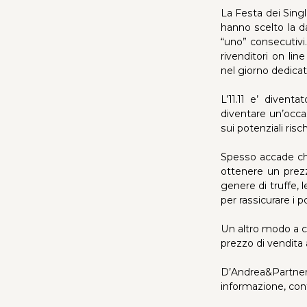
La Festa dei Singl
hanno scelto la d
“uno” consecutivi.
rivenditori on lin
nel giorno dedicat
L’11.11 e’ divent
diventare un’occa
sui potenziali risch
Spesso accade che
ottenere un prezz
genere di truffe, l
per rassicurare i p
Un altro modo a cu
prezzo di vendita 
D’Andrea&Partners
informazione, con