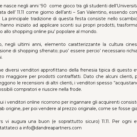
e nasce negli anni ‘90 come gioco tra gli studenti dell’Universi
ata dell’ 11.11 come giorno dell’anti – San Valentino, essendo c
 La principale tradizione di questa festa consiste nello scambio d
e hanno iniziato ad applicare sconti sui propri prodotti, trasfo
o allo shopping online piu’ popolare al mondo.
ato, negli ultimi anni, elemento caratterizzante la cultura cin
sione di shopping sfrenato; puo’ essere percio’ necessario richi
i.
 diversi venditori approfittano della frenesia tipica di questo 
o maggiore per prodotti contraffatti. Dato che alcuni clienti, 
eggono le recensioni di altri clienti, i venditori spesso “acquista
ossibili compratori e riuscire nella frode.
i i venditori online ricorrono per ingannare gli acquirenti consist
ab origine, per poi vendere al prezzo originale, come se fosse gi
 vi augura una buon (e soprattutto sicuro) 11.11. Per ogni e
tattateci a
info@dandreapartners.com