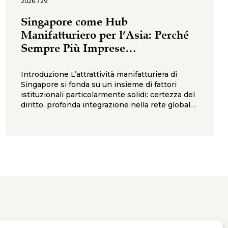
2026.7.29
Singapore come Hub
Manifatturiero per l’Asia: Perché
Sempre Più Imprese
Internazionali la Scelgono
Introduzione L’attrattività manifatturiera di
Singapore si fonda su un insieme di fattori
istituzionali particolarmente solidi: certezza del
diritto, profonda integrazione nella rete globale
degli accordi commerciali, una politica
industriale settoriale coerente, ed un
ecosistema decisionale nel quale le agenzie di
governo che contano per gli investitori
industriali — Economic Development Board
(EDB), Enterprise Singapore, Inland