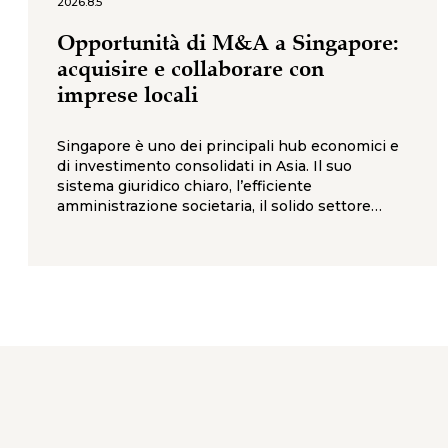
2026.8.5
Opportunità di M&A a Singapore:
acquisire e collaborare con
imprese locali
Singapore è uno dei principali hub economici e
di investimento consolidati in Asia. Il suo
sistema giuridico chiaro, l’efficiente
amministrazione societaria, il solido settore
finanziario e la posizione strategica nel Sud-est
asiatico la rendono una giurisdizione attrattiva
per gli investitori internazionali interessati ad
acquisizioni, joint venture e partnership
strategiche con imprese locali. A differenza di