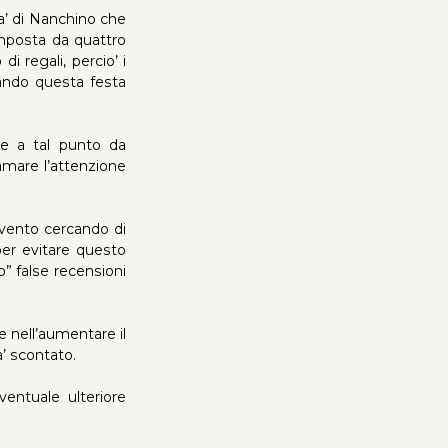
ta’ di Nanchino che
omposta da quattro
i regali, percio’ i
rmando questa festa
ese a tal punto da
amare l’attenzione
evento cercando di
per evitare questo
no” false recensioni
e nell’aumentare il
a’ scontato.
ventuale ulteriore