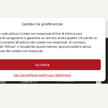
Gestisci le preferenze
 web utilizza Cookie non essenziali al fine di ottimizzare
a di navigazione e garantire un servizio di alta qualità. Cliccando su
acconsenti all'utilizzo dei cookie non essenziali. Al contrario,
do "Rifiuta" o chiudendo questo banner, puoi procedere senza
D’ANDREA & PARTNERS
'uso dei cookie non essenziali.
O
NEWS & EVENTS
LEGAL COUNSEL
DP News
+86 021 62187350
Accetta
sti
Eventi
+39 02 99310385
info@dandreapartners.com
Attività
DP sui Media
ISCRIVITI ALLA NEWSLETTER
Opt-out preferences
Privacy Statement
La tua email
(Obbligatorio)
CONTATTI
NZE
Indirizzi sedi
menti
Lavora con noi
oni