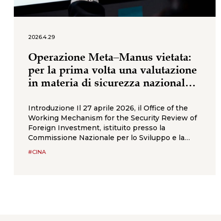
2026.4.29
Operazione Meta–Manus vietata:
per la prima volta una valutazione
in materia di sicurezza nazionale
blocca un’acquisizione straniera
nel settore dell’intelligenza
Introduzione Il 27 aprile 2026, il Office of the
Working Mechanism for the Security Review of
artificiale
Foreign Investment, istituito presso la
Commissione Nazionale per lo Sviluppo e la
Riforma (“NDRC”) della Repubblica Popolare
#CINA
Cinese, ha emesso una decisione di divieto
imponendo alle parti di annullare l’acquisizione
da parte di Meta della società di IA Manus.