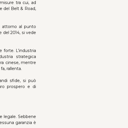
misure tra cui, ad
e del Belt & Road,
i attorno al punto
e del 2014, si vede
 forte. L’industria
ustria strategica
iera cinese, mentre
a, rallenta.
ndi sfide, si può
ro prospero e di
re legale. Sebbene
 nessuna garanzia è