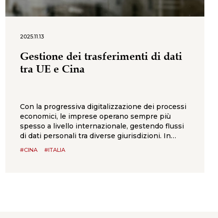
2025.11.13
Gestione dei trasferimenti di dati
tra UE e Cina
Con la progressiva digitalizzazione dei processi
economici, le imprese operano sempre più
spesso a livello internazionale, gestendo flussi
di dati personali tra diverse giurisdizioni. In
questo articolo ci focalizziamo in particolare sui
#CINA
#ITALIA
trasferimenti di dati tra Unione europea (UE) e
Repubblica Popolare Cinese (RPC), due sistemi
– disciplinati rispettivamente dal Regolamento
generale sulla protezione dei