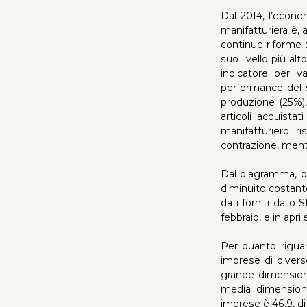
Dal 2014, l’econo
manifatturiera è, 
continue riforme s
suo livello più al
indicatore per v
performance del se
produzione (25%),
articoli acquist
manifatturiero r
contrazione, mentr
Dal diagramma, p
diminuito costante
dati forniti dallo
febbraio, e in april
Per quanto riguar
imprese di diver
grande dimensione
media dimensione
imprese è 46,9, di 