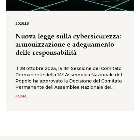
2026.1.8
Nuova legge sulla cybersicurezza:
armonizzazione e adeguamento
delle responsabilità
Il 28 ottobre 2025, la 18ª Sessione del Comitato
Permanente della 14ª Assemblea Nazionale del
Popolo ha approvato la Decisione del Comitato
Permanente dell’Assemblea Nazionale del
Popolo sull’emendamento della Legge sulla
#CINA
cybersicurezza della Repubblica Popolare
Cinese. L’emendamento comprende 14
disposizioni e mira a chiarire il ruolo della
cybersicurezza nel più ampio contesto della
sicurezza nazionale,