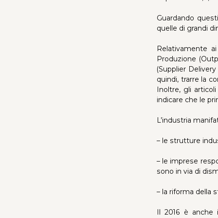
Guardando questi 
quelle di grandi d
Relativamente ai 
Produzione (Outpu
(Supplier Delivery
quindi, trarre la 
Inoltre, gli artic
indicare che le pr
L’industria manifa
– le strutture ind
– le imprese resp
sono in via di dis
– la riforma della 
Il 2016 è anche 