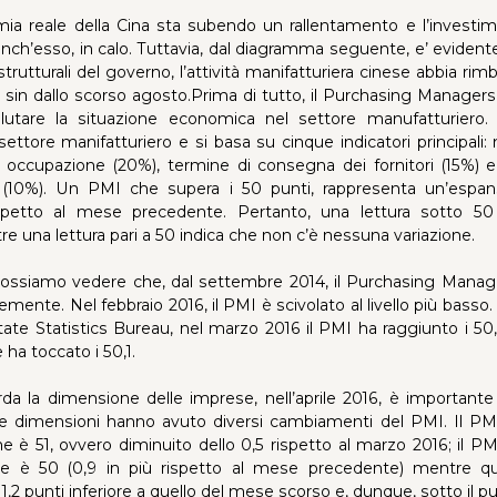
mia reale della Cina sta subendo un rallentamento e l’investime
anch’esso, in calo. Tuttavia, dal diagramma seguente, e’ evident
trutturali del governo, l’attività manifatturiera cinese abbia rim
to sin dallo scorso agosto.Prima di tutto, il Purchasing Manager
alutare la situazione economica nel settore manufatturiero.
ttore manifatturiero e si basa su cinque indicatori principali: 
 occupazione (20%), termine di consegna dei fornitori (15%) 
ati (10%). Un PMI che supera i 50 punti, rappresenta un’espan
ispetto al mese precedente. Pertanto, una lettura sotto 5
e una lettura pari a 50 indica che non c’è nessuna variazione.
ossiamo vedere che, dal settembre 2014, il Purchasing Manage
mente. Nel febbraio 2016, il PMI è scivolato al livello più basso.
 State Statistics Bureau, nel marzo 2016 il PMI ha raggiunto i 50,
e ha toccato i 50,1.
da la dimensione delle imprese, nell’aprile 2016, è importante
se dimensioni hanno avuto diversi cambiamenti del PMI. Il PMI
 è 51, ovvero diminuito dello 0,5 rispetto al marzo 2016; il PM
 è 50 (0,9 in più rispetto al mese precedente) mentre que
1,2 punti inferiore a quello del mese scorso e, dunque, sotto il pu