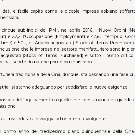
dati, è facile capire come le piccole imprese abbiano sofferto
imensioni.
cinque sub-indici del PMI, nell’aprile 2016, i Nuovi Ordini (N
t) è 52,2, l’Occupazione (Employment) è 47,8, i tempi di Cons
 Time) è 50,1, gli Articoli acquistati ( Stock of Items Purchased
conclusione che le imprese nel settore manifatturiero sono in pien
oli acquistati (Stock of Items Purchased) è sotto il punto critico 
incipali scorte di materie prime diminuiscono.
tturiera tradizionale della Cina, dunque, sta passando una fase cru
ustriali si stanno adeguando per soddisfare le nuove esigenze:
onsabili dell’inquinamento o quelle che consumano una grande q
missione;
struttura industriale viaggia ad un ritmo travolgente.
il primo anno del tredicesimo piano quinquennale della Cina: