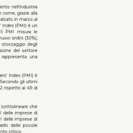
nto nell’industria
e come, grazie alla
balzato in marzo al
s’ Index (PMI) è un
 Il PMI misura le
nuovi ordini (30%),
e stoccaggio degli
sione del settore
0 rappresenta una
rs’ Index (PMI) è
 Secondo gli ultimi
2 rispetto ai 49 di
 sotttolineare che
 delle imprese di
I delle imprese di
llo delle piccole
nto critico.