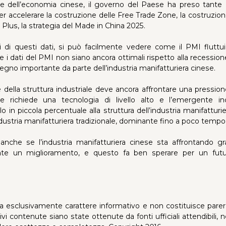
e dell’economia cinese, il governo del Paese ha preso tante 
r accelerare la costruzione delle Free Trade Zone, la costruzion
t Plus, la strategia del Made in China 2025.
isi di questi dati, si può facilmente vedere come il PMI fluttu
e i dati del PMI non siano ancora ottimali rispetto alla recession
gno importante da parte dell’industria manifatturiera cinese.
della struttura industriale deve ancora affrontare una pressione
he richiede una tecnologia di livello alto e l’emergente ind
o in piccola percentuale alla struttura dell’industria manifattur
industria manifatturiera tradizionale, dominante fino a poco tempo f
nche se l’industria manifatturiera cinese sta affrontando gra
nte un miglioramento, e questo fa ben sperare per un futu
a esclusivamente carattere informativo e non costituisce pare
ivi contenute siano state ottenute da fonti ufficiali attendibili,