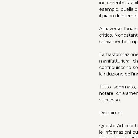
incremento stabil
esempio, quella pe
il piano di Interne
Attraverso l’anal
critico. Nonostant
chiaramente l’impe
La trasformazione 
manifatturiera c
contribuiscono sol
la riduzione dell’
Tutto sommato, a
notare chiarame
successo.
Disclaimer
Questo Articolo h
le informazioni qu