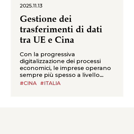
2025.11.13
Gestione dei
trasferimenti di dati
tra UE e Cina
Con la progressiva
digitalizzazione dei processi
economici, le imprese operano
sempre più spesso a livello
internazionale, gestendo flussi
#CINA
#ITALIA
di dati personali tra diverse
giurisdizioni. In questo articolo
ci focalizziamo in particolare sui
trasferimenti di dati tra Unione
europea (UE) e Repubblica
Popolare Cinese (RPC), due
sistemi – disciplinati