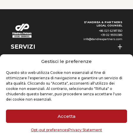
rispettivamente dal
Regolamento generale sulla
protezione dei
D’ANDREA & PARTNERS
LEGAL COUNSEL
+86 021 62187350
+39 02 99310385
info@dandreapartners.com
SERVIZI
CHI SIAMO
IT
Gestisci le preferenze
NEWS & EVENTI
Questo sito web utilizza Cookie non essenziali al fine di
ottimizzare l'esperienza di navigazione e garantire un servizio di
CONOSCENZE
alta qualità. Cliccando su "Accetta", acconsenti all'utilizzo dei
cookie non essenziali. Al contrario, selezionando "Rifiuta" o
chiudendo questo banner, puoi procedere senza accettare l'uso
CONTATTI
dei cookie non essenziali.
Accetta
ISCRIVITI ALLA NEWSLETTER
Opt-out preferences
Privacy Statement