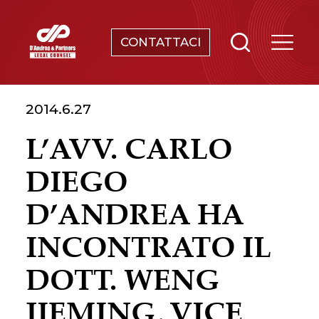
CONTATTACI
SERVIZI
2014.6.27
CHI SIAMO
L’AVV. CARLO
NEWS & EVENTI
DIEGO
CONOSCENZE
D’ANDREA HA
INCONTRATO IL
CONTATTI
DOTT. WENG
JIEMING, VICE