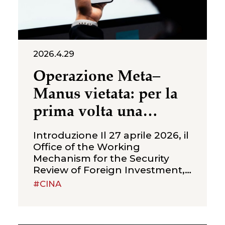
2026.4.29
Operazione Meta–
Manus vietata: per la
prima volta una
valutazione in materia
Introduzione Il 27 aprile 2026, il
di sicurezza nazionale
Office of the Working
Mechanism for the Security
blocca un’acquisizione
Review of Foreign Investment,
straniera nel settore
istituito presso la Commissione
#CINA
Nazionale per lo Sviluppo e la
dell’intelligenza
Riforma (“NDRC”) della
artificiale
Repubblica Popolare Cinese,