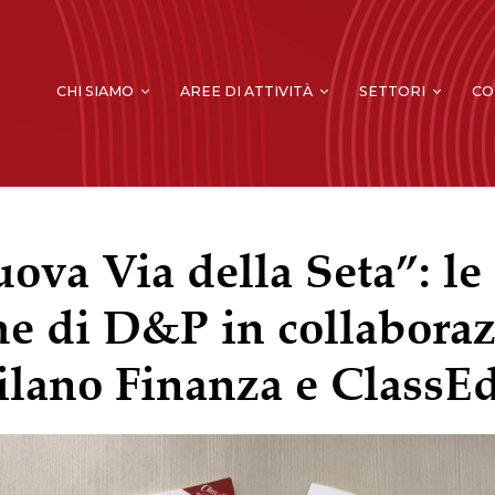
CHI SIAMO
AREE DI ATTIVITÀ
SETTORI
CO
ova Via della Seta”: l
he di D&P in collabora
lano Finanza e ClassEd
INVESTIMENTI DIRETTI ESTERI &