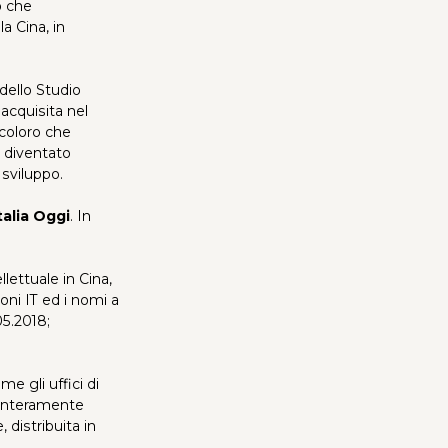
o che
a Cina, in
dello Studio
acquisita nel
i coloro che
 diventato
 sviluppo.
talia Oggi
. In
llettuale in Cina,
ioni IT ed i nomi a
05.2018;
e gli uffici di
e interamente
, distribuita in