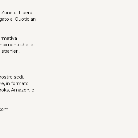
e Zone di Libero
gato ai Quotidiani
ormativa
empimenti che le
tranieri,
ostre sedi,
e, in formato
iBooks, Amazon, e
.com