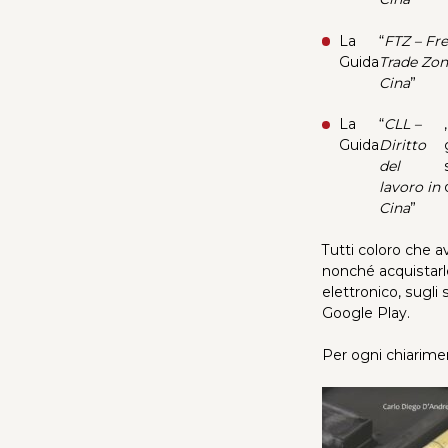
La
“
FTZ – Fr
Guida
Trade Zon
Cina
”
La
“
CLL –
Guida
Diritto
del
lavoro in
Cina
”
Tutti coloro che a
nonché acquistarl
elettronico, sugli
Google Play.
Per ogni chiarimen