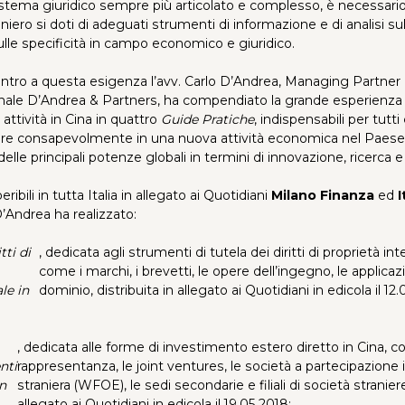
stema giuridico sempre più articolato e complesso, è necessari
niero si doti di adeguati strumenti di informazione e di analisi sull
lle specificità in campo economico e giuridico.
ontro a questa esigenza l’avv. Carlo D’Andrea, Managing Partner 
nale D’Andrea & Partners, ha compendiato la grande esperienza 
 attività in Cina in quattro
Guide Pratiche
, indispensabili per tutt
ire consapevolmente in una nuova attività economica nel Paese
lle principali potenze globali in termini di innovazione, ricerca e
ibili in tutta Italia in allegato ai Quotidiani
Milano Finanza
ed
I
 D’Andrea ha realizzato:
tti di
, dedicata agli strumenti di tutela dei diritti di proprietà inte
come i marchi, i brevetti, le opere dell’ingegno, le applicaz
ale in
dominio, distribuita in allegato ai Quotidiani in edicola il 12.
, dedicata alle forme di investimento estero diretto in Cina, com
nti
rappresentanza, le joint ventures, le società a partecipazion
in
straniera (WFOE), le sedi secondarie e filiali di società straniere
allegato ai Quotidiani in edicola il 19.05.2018;