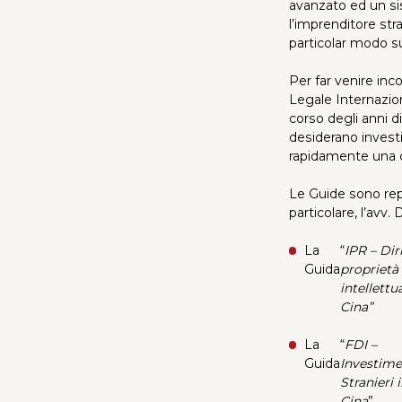
avanzato ed un si
l’imprenditore stra
particolar modo su
Per far venire inc
Legale Internazio
corso degli anni di
desiderano invest
rapidamente una de
Le Guide sono reper
particolare, l’avv.
La
“
IPR – Diri
Guida
proprietà
intellettu
Cina”
La
“
FDI –
Guida
Investime
Stranieri 
Cina
”