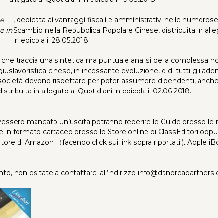
ee
, dedicata ai vantaggi fiscali e amministrativi nelle numeros
e in
Scambio nella Repubblica Popolare Cinese, distribuita in alle
in edicola il 28.05.2018;
, che traccia una sintetica ma puntuale analisi della complessa n
giuslavoristica cinese, in incessante evoluzione, e di tutti gli ad
società devono rispettare per poter assumere dipendenti, anche s
distribuita in allegato ai Quotidiani in edicola il 02.06.2018.
vessero mancato un’uscita potranno reperire le Guide presso le n
e in formato cartaceo presso lo Store online di
ClassEditori
oppur
 store di Amazon （facendo click sui link sopra riportati ), Apple 
to, non esitate a contattarci all’indirizzo info@dandreapartners