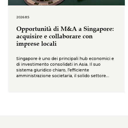
2026.8.5
Opportunità di M&A a Singapore:
acquisire e collaborare con
imprese locali
Singapore è uno dei principali hub economici e
di investimento consolidati in Asia. Il suo
sistema giuridico chiaro, l’efficiente
amministrazione societaria, il solido settore
finanziario e la posizione strategica nel Sud-est
asiatico la rendono una giurisdizione attrattiva
per gli investitori internazionali interessati ad
acquisizioni, joint venture e partnership
strategiche con imprese locali. A differenza di