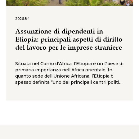
2026.8.4
Assunzione di dipendenti in
Etiopia: principali aspetti di diritto
del lavoro per le imprese straniere
Situata nel Corno d’Africa, l’Etiopia è un Paese di
primaria importanza nell’Africa orientale. In
quanto sede dell’Unione Africana, l’Etiopia è
spesso definita “uno dei principali centri politici
del continente africano”. Grazie a una forza
lavoro giovane e ampia, a costi del lavoro
relativamente competitivi e ad abbondanti
risorse agricole, negli ultimi anni l’Etiopia ha
registrato