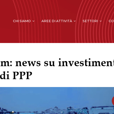
CHI SIAMO
AREE DI ATTIVITÀ
SETTORI
CO
m: news su investiment
 di PPP
INVESTIMENTI DIRETTI ESTERI &