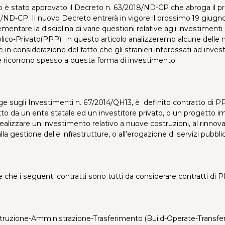
o è stato approvato il Decreto n. 63/2018/ND-CP che abroga il 
/ND-CP. Il nuovo Decreto entrerà in vigore il prossimo 19 giugno
mentare la disciplina di varie questioni relative agli investimenti
ico-Privato(PPP). In questo articolo analizzeremo alcune delle n
 in considerazione del fatto che gli stranieri interessati ad invest
re ricorrono spesso a questa forma di investimento.
ge sugli Investimenti n. 67/2014/QH13, è definito contratto di P
to da un ente statale ed un investitore privato, o un progetto im
realizzare un investimento relativo a nuove costruzioni, al rinnov
a gestione delle infrastrutture, o all’erogazione di servizi pubblic
e che i seguenti contratti sono tutti da considerare contratti di 
struzione-Amministrazione-Trasferimento (Build-Operate-Transfer