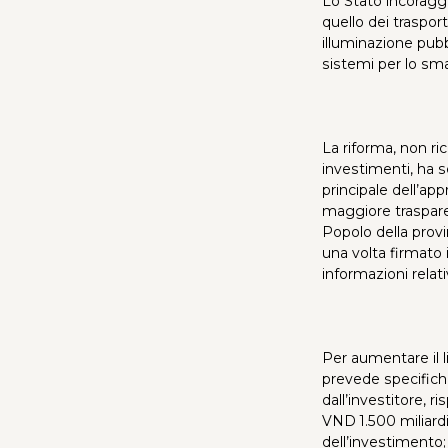
Lo Stato incoraggi
quello dei trasport
illuminazione pubbli
sistemi per lo sm
La riforma, non ric
investimenti, ha 
principale dell’ap
maggiore trasparen
Popolo della provi
una volta firmato 
informazioni relati
Per aumentare il li
prevede specifich
dall’investitore, r
VND 1.500 miliardi
dell’investimento;