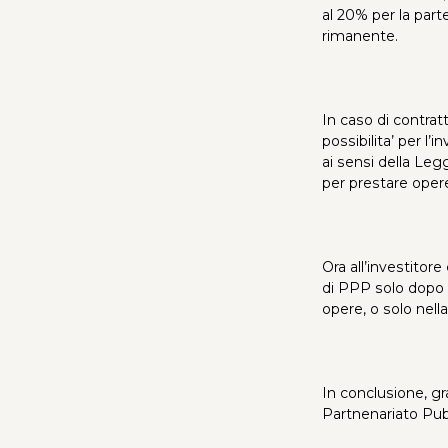
al 20% per la part
rimanente.
In caso di contra
possibilita’ per l’
ai sensi della Legg
per prestare opere 
Ora all’investitore 
di PPP solo dopo c
opere, o solo nell
In conclusione, gr
Partnenariato Pubb