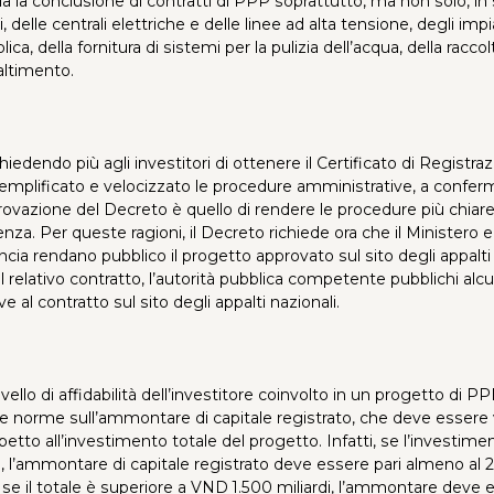
a la conclusione di contratti di PPP soprattutto, ma non solo, in
i, delle centrali elettriche e delle linee ad alta tensione, degli impi
ca, della fornitura di sistemi per la pulizia dell’acqua, della raccolt
altimento.
hiedendo più agli investitori di ottenere il Certificato di Registra
semplificato e velocizzato le procedure amministrative, a confer
provazione del Decreto è quello di rendere le procedure più chiar
za. Per queste ragioni, il Decreto richiede ora che il Ministero e
ncia rendano pubblico il progetto approvato sul sito degli appalti 
il relativo contratto, l’autorità pubblica competente pubblichi alc
ve al contratto sul sito degli appalti nazionali.
vello di affidabilità dell’investitore coinvolto in un progetto di PP
e norme sull’ammontare di capitale registrato, che deve essere
ispetto all’investimento totale del progetto. Infatti, se l’investime
, l’ammontare di capitale registrato deve essere pari almeno al 
 se il totale è superiore a VND 1.500 miliardi, l’ammontare deve