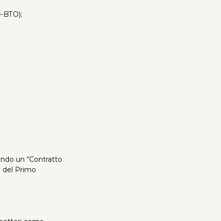
e-BTO);
lando un “Contratto
e del Primo