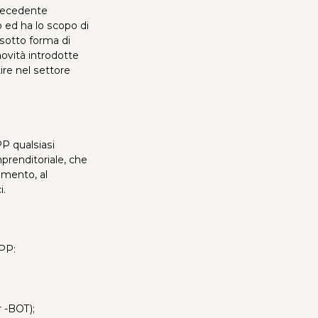
precedente
 ed ha lo scopo di
 sotto forma di
ovità introdotte
ire nel settore
PP qualsiasi
prenditoriale, che
amento, al
i.
PPP:
 -BOT);