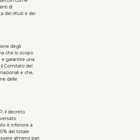
 settori come
anti di
a dei rifiuti e dei
zione degli
ma che lo scopo
e e garantire una
 il Comitato del
nazionali e che,
une delle
P, il decreto
 versato
nto è inferiore a
20% del totale
 essere almeno pari