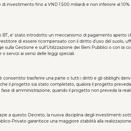
e di investimento fino a VND 1.500 miliardi e non inferiore al 10% 
tti BT, e’ stato introdotto un meccanismo di pagamento aperto c
investitore di essere ricompensato con il diritto d’uso del suolo, uff
e sulla Gestione e sull’Utilizzazione dei Beni Pubblici o con la co
o servizi ai sensi delle leggi speciali.
è consentito trasferire una parte o tutti i diritti e gli obblighi deri
he il progetto sia stato completato, qualora il progetto preveda 
a fase di amministrazione, quando il progetto non preveda la real
azie a questo Decreto, la nuova disciplina degli investimenti sot
lico-Privato garantisce una maggiore stabilità alla realizzazione