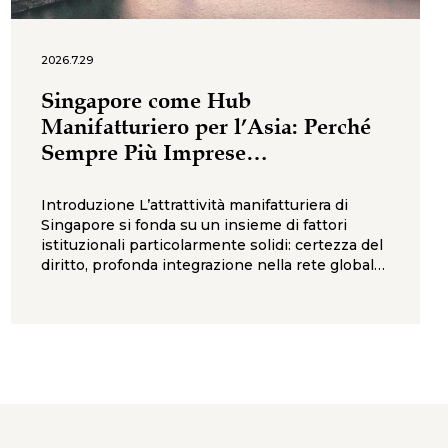
2026.7.29
Singapore come Hub
Manifatturiero per l’Asia: Perché
Sempre Più Imprese
Internazionali la Scelgono
Introduzione L’attrattività manifatturiera di
Singapore si fonda su un insieme di fattori
istituzionali particolarmente solidi: certezza del
diritto, profonda integrazione nella rete globale
degli accordi commerciali, una politica
industriale settoriale coerente, ed un
ecosistema decisionale nel quale le agenzie di
governo che contano per gli investitori
industriali — Economic Development Board
(EDB), Enterprise Singapore, Inland