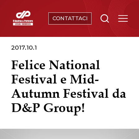
CONTATTACI
SERVIZI
2017.10.1
CHI SIAMO
Felice National
NEWS & EVENTI
Festival e Mid-
CONOSCENZE
Autumn Festival da
D&P Group!
CONTATTI