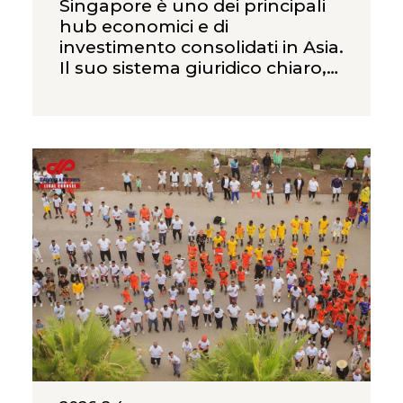
Singapore è uno dei principali
hub economici e di
investimento consolidati in Asia.
Il suo sistema giuridico chiaro,
l’efficiente amministrazione
societaria, il solido settore
finanziario e la posizione
strategica nel Sud-est asiatico
la rendono una giurisdizione
attrattiva per gli investitori
internazionali interessati ad
acquisizioni, joint venture e
partnership strategiche con
imprese locali. A differenza di