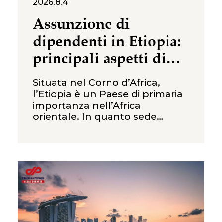
2026.8.4
Assunzione di
dipendenti in Etiopia:
principali aspetti di
diritto del lavoro per
Situata nel Corno d’Africa,
le imprese straniere
l’Etiopia è un Paese di primaria
importanza nell’Africa
orientale. In quanto sede
dell’Unione Africana, l’Etiopia è
spesso definita “uno dei
principali centri politici del
continente africano”. Grazie a
una forza lavoro giovane e
ampia, a costi del lavoro
relativamente competitivi e ad
abbondanti risorse agricole,
negli ultimi anni l’Etiopia ha