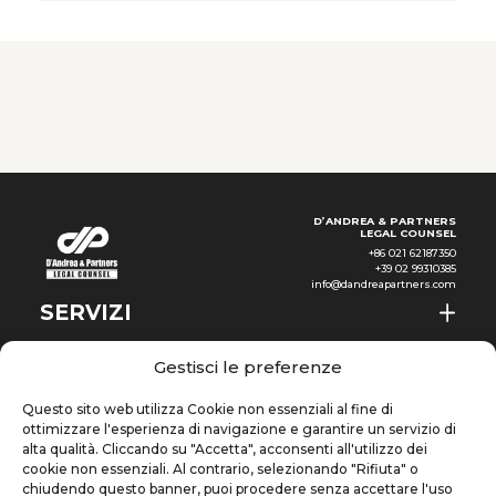
rete globale degli accordi
commerciali, una politica
industriale settoriale coerente,
ed un ecosistema decisionale
nel quale le agenzie di governo
che contano per gli investitori
industriali — Economic
Development Board (EDB),
Enterprise Singapore, Inland
D’ANDREA & PARTNERS
LEGAL COUNSEL
+86 021 62187350
+39 02 99310385
info@dandreapartners.com
SERVIZI
CHI SIAMO
IT
Gestisci le preferenze
NEWS & EVENTI
Questo sito web utilizza Cookie non essenziali al fine di
ottimizzare l'esperienza di navigazione e garantire un servizio di
CONOSCENZE
alta qualità. Cliccando su "Accetta", acconsenti all'utilizzo dei
cookie non essenziali. Al contrario, selezionando "Rifiuta" o
chiudendo questo banner, puoi procedere senza accettare l'uso
CONTATTI