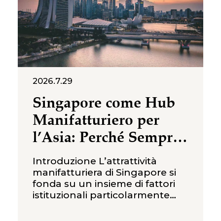
registrato
2026.7.29
Singapore come Hub
Manifatturiero per
l’Asia: Perché Sempre
Più Imprese
Introduzione L’attrattività
Internazionali la
manifatturiera di Singapore si
fonda su un insieme di fattori
Scelgono
istituzionali particolarmente
solidi: certezza del diritto,
profonda integrazione nella