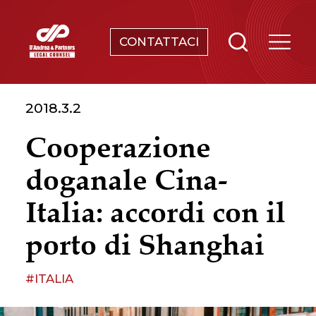
CONTATTACI
SERVIZI
2018.3.2
CHI SIAMO
Cooperazione
NEWS & EVENTI
doganale Cina-
CONOSCENZE
Italia: accordi con il
porto di Shanghai
CONTATTI
#ITALIA