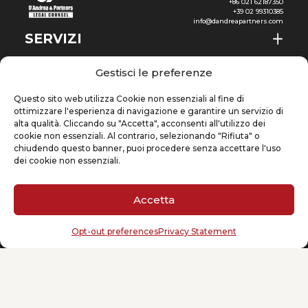
+86 021 62187350
+39 02 99310385
info@dandreapartners.com
SERVIZI
CHI SIAMO
IT
Gestisci le preferenze
NEWS & EVENTI
Questo sito web utilizza Cookie non essenziali al fine di
ottimizzare l'esperienza di navigazione e garantire un servizio di
CONOSCENZE
alta qualità. Cliccando su "Accetta", acconsenti all'utilizzo dei
cookie non essenziali. Al contrario, selezionando "Rifiuta" o
chiudendo questo banner, puoi procedere senza accettare l'uso
CONTATTI
dei cookie non essenziali.
Accetta
ISCRIVITI ALLA NEWSLETTER
Opt-out preferences
Privacy Statement
La tua email
(Obbligatorio)
Cookie Policy
Privacy Statement