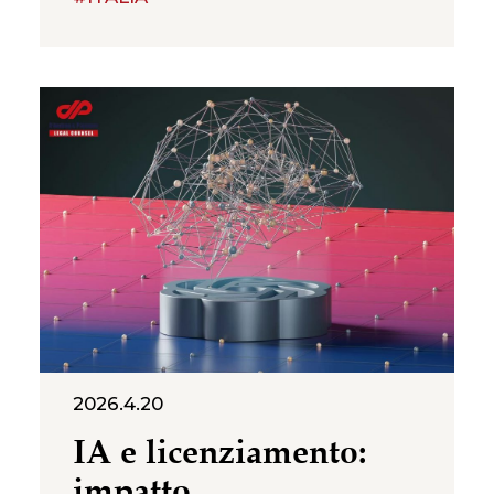
solo l’efficienza produttiva, ma
anche una questione giuridica
destinata a diventare sempre
più frequente nelle
controversie di lavoro: in che
misura l’IA può giustificare la
cancellazione di una posizione
lavorativa e il conseguente
licenziamento del dipendente?
2026.4.20
IA e licenziamento:
impatto