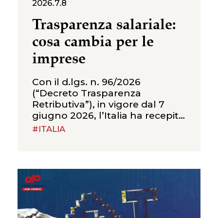
2026.7.8
Trasparenza salariale:
cosa cambia per le
imprese
Con il d.lgs. n. 96/2026
(“Decreto Trasparenza
Retributiva”), in vigore dal 7
giugno 2026, l’Italia ha recepito
la Direttiva (UE) 2023/970 sulla
#ITALIA
trasparenza retributiva,
introducendo un nuovo
quadro di obblighi volto a
rafforzare il principio della
parità di retribuzione tra uomini
e donne per uno stesso lavoro
o per un lavoro di pari valore. Il