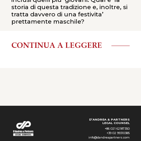
storia di questa tradizione e, inoltre, si
tratta davvero di una festivita’
prettamente maschile?
CONTINUA A LEGGERE
D’ANDREA & PARTNERS
LEGAL COUNSEL
+86 021 62187350
+39 02 99310385
info@dandreapartners.com