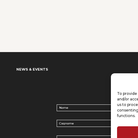
NEWS & EVENTS
To provide 
and/or acce
us to proce
Nome
(Required)
consenting
functions.
Cognome
(Required)