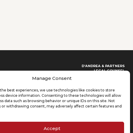
D’ANDREA & PARTNERS
LEGAL COUNSEL
Manage Consent
+86 021 62187350
+39 02 99310385
info@dandreapartners.com
the best experiences, we use technologies like cookies to store
ss device information. Consenting to these technologies will allow
CONTACT US - ITALIAN
ss data such as browsing behavior or unique IDs on this site. Not
Scegli un argomento
(Required)
 or withdrawing consent, may adversely affect certain features and
Lasciaci un messaggio
(Required)
Accept