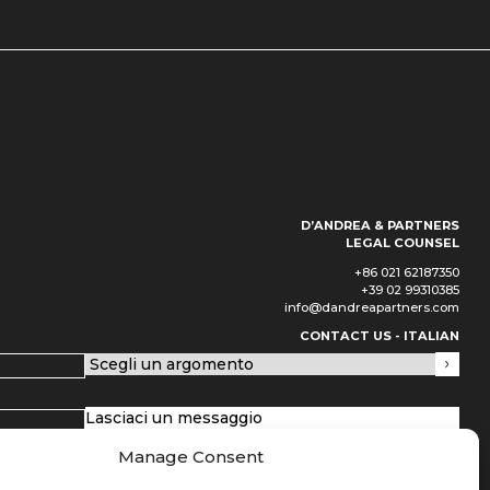
D’ANDREA & PARTNERS
LEGAL COUNSEL
+86 021 62187350
+39 02 99310385
info@dandreapartners.com
CONTACT US - ITALIAN
Scegli un argomento
(Обязательно)
Lasciaci un messaggio
(Обязательно)
Manage Consent