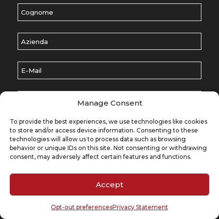
Cognome
(Обязательно)
Azienda
E-Mail
(Обязательно)
Scegli un argomento
(Обязательно)
Manage Consent
Lasciaci un messaggio
(Обязательно)
To provide the best experiences, we use technologies like cookies
to store and/or access device information. Consenting to these
technologies will allow us to process data such as browsing
behavior or unique IDs on this site. Not consenting or withdrawing
consent, may adversely affect certain features and functions.
RU
Accept
Opt-out preferences
Privacy Statement