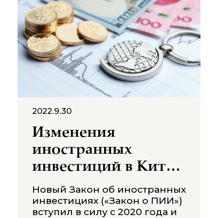
торговые барьеры, отменить
тарифы и получить
преференциальный доступ к
мировым рынкам. Индия
заняла выгодное положение,
подписав около 13 таких
соглашений о свободной
торговле
2022.9.30
Изменения
иностранных
инвестиций в Китае
после принятия
Новый Закон об иностранных
нового закона о
инвестициях («Закон о ПИИ»)
вступил в силу с 2020 года и
ПИИ