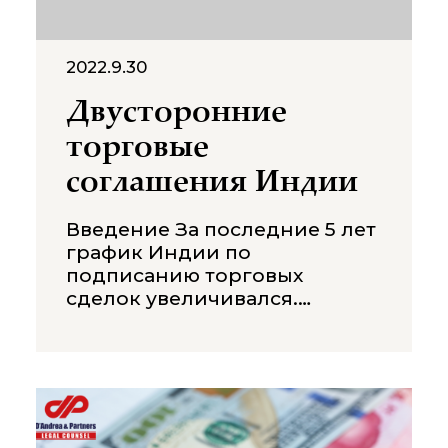
2022.9.30
Двусторонние
торговые
соглашения Индии
Введение За последние 5 лет
график Индии по
подписанию торговых
сделок увеличивался.
Соглашения о свободной
торговле и Соглашение об
экономической корпорации
и партнерстве разработаны и
составлены таким образом,
чтобы страны могли снизить