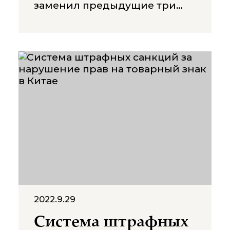
заменил предыдущие три
закона, касающиеся
иностранных инвестиций, и
стал новой вехой в
тенденциях управления
иностранными
инвестициями в Китае.
Компании с иностранными
инвестициями в Китае
переживают переходный
период и, возможно,
приняли определенные
изменения, чтобы следовать
новым правилам. Китайское
правительство также
доводит
2022.9.29
Система штрафных