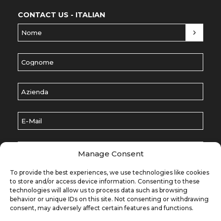
CONTACT US - ITALIAN
Nome
(Обязательно)
Cognome
(Обязательно)
Azienda
E-Mail
(Обязательно)
Scegli un argomento
(Обязательно)
Manage Consent
Lasciaci un messaggio
(Обязательно)
To provide the best experiences, we use technologies like cookies
to store and/or access device information. Consenting to these
technologies will allow us to process data such as browsing
behavior or unique IDs on this site. Not consenting or withdrawing
consent, may adversely affect certain features and functions.
RU