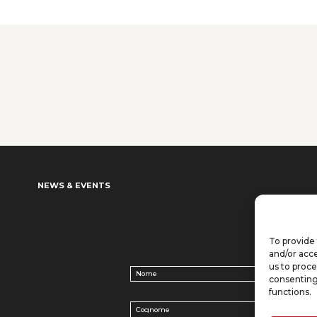
NEWS & EVENTS
To provide 
and/or acce
us to proce
Nome
(Required)
consenting
functions.
Cognome
(Required)