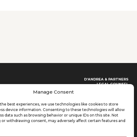
D’ANDREA & PARTNERS
LEGAL COUNSEL
Manage Consent
+86 021 62187350
+39 02 99310385
info@dandreapartners.com
the best experiences, we use technologies like cookies to store
ss device information. Consenting to these technologies will allow
CONTACT US - ITALIAN
ss data such as browsing behavior or unique IDs on this site. Not
Scegli un argomento
(Required)
 or withdrawing consent, may adversely affect certain features and
Lasciaci un messaggio
(Required)