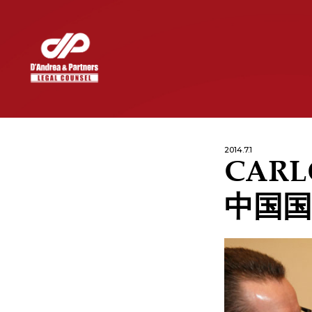
2014.7.1
CARL
中国国
INDUSTRIES