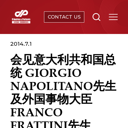
CONTACT US
合规及调查
2014.7.1
知识产权保护
会见意大利共和国总
雇佣与用工
统 GIORGIO
公司法及并购
NAPOLITANO先生
及外国事物大臣
破产及重组
FRANCO
寻址、搬迁并与当地政府谈判
FRATTINI先生