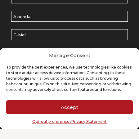
Azienda
E-Mail
(Required)
Scegli un argomento
(Required)
Manage Consent
Lasciaci un messaggio
(Required)
To provide the best experiences, we use technologies like cookies
to store and/or access device information. Consenting to these
technologies will allow us to process data such as browsing
behavior or unique IDs on this site. Not consenting or withdrawing
consent, may adversely affect certain features and functions.
ZH-HANS
Accept
Opt-out preferences
Privacy Statement