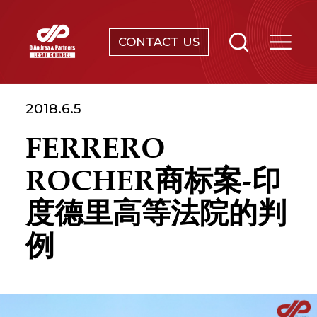
CONTACT US
合规及调查
2018.6.5
知识产权保护
FERRERO
雇佣与用工
ROCHER商标案-印
公司法及并购
度德里高等法院的判
例
破产及重组
寻址、搬迁并与当地政府谈判