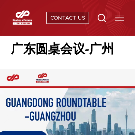
CONTACT US
合规及调查
广东圆桌会议-广州
知识产权保护
雇佣与用工
公司法及并购
破产及重组
寻址、搬迁并与当地政府谈判