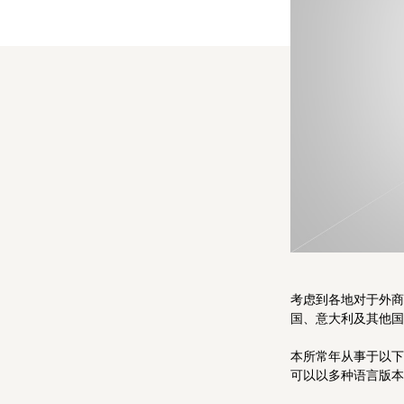
人工智能与信息技术
汽车、工业及制造业
银行业与金融服务业
能源、环保和房地产
食品饮料行业
考虑到各地对于外商
国、意大利及其他国
本所常年从事于以下
可以以多种语言版本