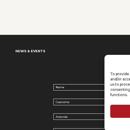
NEWS & EVENTS
To provide 
and/or acce
us to proce
Nome
(Required)
consenting
functions.
Cognome
(Required)
Azienda