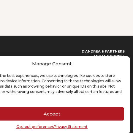
D’ANDREA & PARTNERS
LEGAL COUNSEL
Manage Consent
+86 021 62187350
+39 02 99310385
info@dandreapartners.com
the best experiences, we use technologies like cookies to store
ss device information. Consenting to these technologies will allow
CONTACT US - ITALIAN
ss data such as browsing behavior or unique IDs on this site. Not
Scegli un argomento
(Required)
 or withdrawing consent, may adversely affect certain features and
Lasciaci un messaggio
(Required)
Accept
Opt-out preferences
Privacy Statement