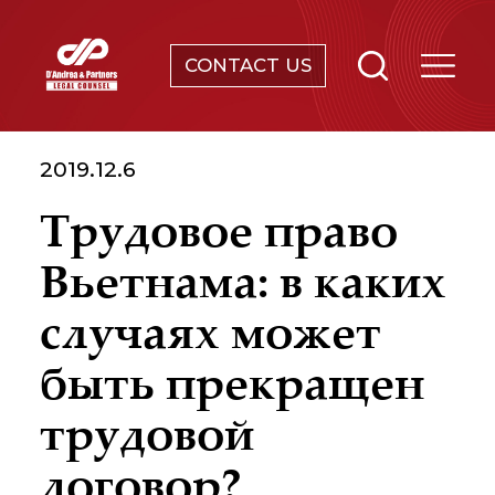
CONTACT US
ПРОВЕРКА, СОСТАВЛЕНИЕ
ДОКУМЕНТОВ & ПРОВЕДЕНИЕ
АНАЛИЗА ПРАВОВОГО
2019.12.6
РЕГУЛИРОВАНИЯ
Трудовое право
ЗАЩИТА ИС (ИНТЕЛЛЕКТУАЛЬНОЙ
Вьетнама: в каких
СОБСТВЕННОСТИ)
случаях может
УСЛУГИ В СФЕРЕ ТРУДОВОГО
быть прекращен
ПРАВА
трудовой
ЗАЩИТА ОКРУЖАЮЩЕЙ СРЕДЫ
договор?