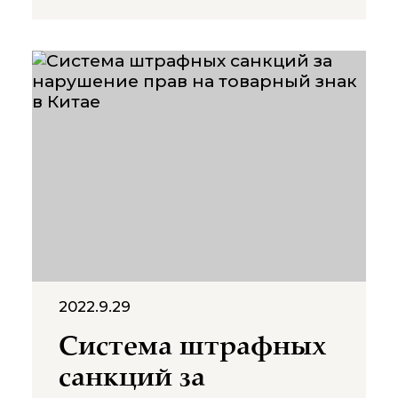
иностранных инвестиций, и
стал новой вехой в
тенденциях управления
иностранными
инвестициями в Китае.
Компании с иностранными
инвестициями в Китае
переживают переходный
период и, возможно,
приняли определенные
изменения, чтобы следовать
новым правилам. Китайское
правительство также
доводит
2022.9.29
Система штрафных
санкций за