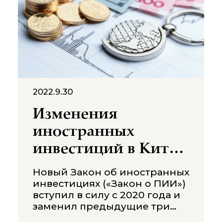
преференциальный доступ к
мировым рынкам. Индия
заняла выгодное положение,
подписав около 13 таких
соглашений о свободной
торговле
2022.9.30
Изменения
иностранных
инвестиций в Китае
после принятия
Новый Закон об иностранных
нового закона о
инвестициях («Закон о ПИИ»)
вступил в силу с 2020 года и
ПИИ
заменил предыдущие три
закона, касающиеся