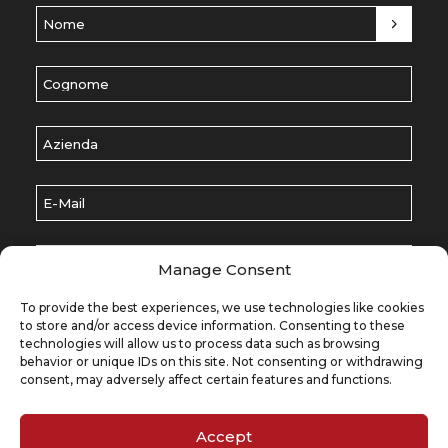
Nome
(Обязательно)
Cognome
(Обязательно)
Azienda
E-Mail
(Обязательно)
Scegli un argomento
(Обязательно)
Manage Consent
Lasciaci un messaggio
(Обязательно)
To provide the best experiences, we use technologies like cookies
to store and/or access device information. Consenting to these
technologies will allow us to process data such as browsing
behavior or unique IDs on this site. Not consenting or withdrawing
consent, may adversely affect certain features and functions.
RU
Accept