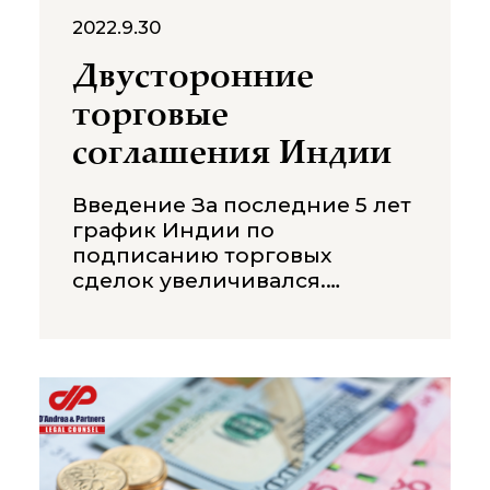
2022.9.30
Двусторонние
торговые
соглашения Индии
Введение За последние 5 лет
график Индии по
подписанию торговых
сделок увеличивался.
Соглашения о свободной
торговле и Соглашение об
экономической корпорации
и партнерстве разработаны и
составлены таким образом,
чтобы страны могли снизить
торговые барьеры, отменить
тарифы и получить