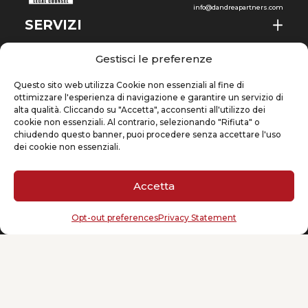
info@dandreapartners.com
SERVIZI
CHI SIAMO
IT
Gestisci le preferenze
NEWS & EVENTI
Questo sito web utilizza Cookie non essenziali al fine di
ottimizzare l'esperienza di navigazione e garantire un servizio di
CONOSCENZE
alta qualità. Cliccando su "Accetta", acconsenti all'utilizzo dei
cookie non essenziali. Al contrario, selezionando "Rifiuta" o
chiudendo questo banner, puoi procedere senza accettare l'uso
CONTATTI
dei cookie non essenziali.
Accetta
ISCRIVITI ALLA NEWSLETTER
Opt-out preferences
Privacy Statement
La tua email
(Obbligatorio)
Cookie Policy
Privacy Statement
Copyright @ 2026 D’Andrea & Partners Legal Counsel – A company of DP Group