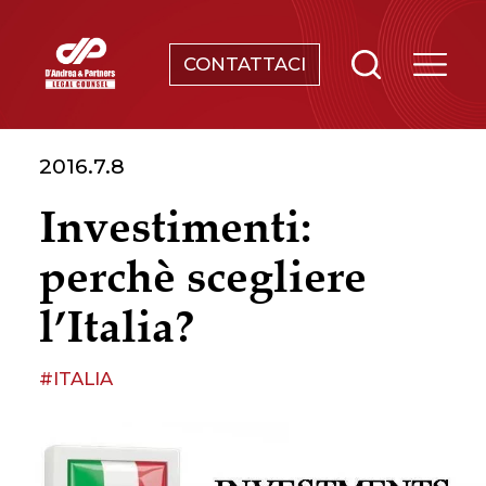
CONTATTACI
SERVIZI
2016.7.8
CHI SIAMO
Investimenti:
NEWS & EVENTI
perchè scegliere
CONOSCENZE
l’Italia?
CONTATTI
#ITALIA