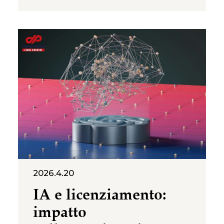
anche una questione giuridica
destinata a diventare sempre
più frequente nelle
controversie di lavoro: in che
misura l’IA può giustificare la
cancellazione di una posizione
lavorativa e il conseguente
licenziamento del dipendente?
2026.4.20
IA e licenziamento:
impatto