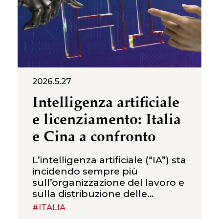
2026.5.27
Intelligenza artificiale
e licenziamento: Italia
e Cina a confronto
L’intelligenza artificiale (“IA”) sta
incidendo sempre più
sull’organizzazione del lavoro e
sulla distribuzione delle
mansioni. Il tema non riguarda
#ITALIA
solo l’efficienza produttiva, ma