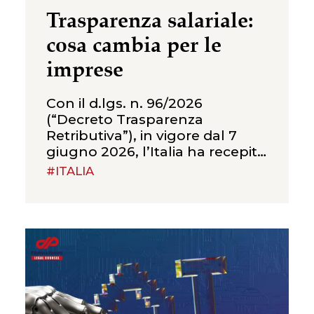
Trasparenza salariale:
cosa cambia per le
imprese
Con il d.lgs. n. 96/2026
(“Decreto Trasparenza
Retributiva”), in vigore dal 7
giugno 2026, l’Italia ha recepito
la Direttiva (UE) 2023/970 sulla
#ITALIA
trasparenza retributiva,
introducendo un nuovo
quadro di obblighi volto a
rafforzare il principio della
parità di retribuzione tra uomini
e donne per uno stesso lavoro
o per un lavoro di pari valore. Il