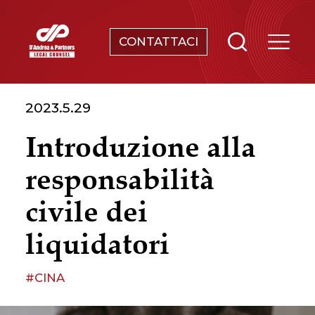
CONTATTACI
SERVIZI
2023.5.29
CHI SIAMO
Introduzione alla
NEWS & EVENTI
responsabilità
CONOSCENZE
civile dei
liquidatori
CONTATTI
#CINA