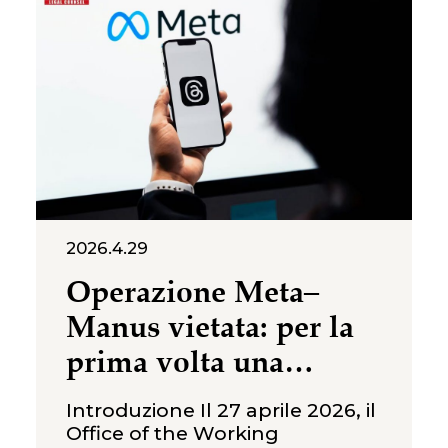
2026.4.29
Operazione Meta–
Manus vietata: per la
prima volta una
valutazione in materia
Introduzione Il 27 aprile 2026, il
di sicurezza nazionale
Office of the Working