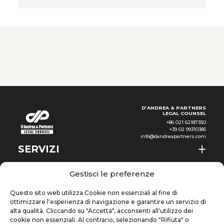
giurisdizioni. In questo articolo
ci focalizziamo in particolare sui
trasferimenti di dati tra Unione
europea (UE) e Repubblica
Popolare Cinese (RPC), due
sistemi – disciplinati
rispettivamente dal
Regolamento generale sulla
protezione dei
D’ANDREA & PARTNERS
LEGAL COUNSEL
+86 021 62187350
+39 02 99310385
info@dandreapartners.com
SERVIZI
CHI SIAMO
IT
Gestisci le preferenze
NEWS & EVENTI
Questo sito web utilizza Cookie non essenziali al fine di
ottimizzare l'esperienza di navigazione e garantire un servizio di
CONOSCENZE
alta qualità. Cliccando su "Accetta", acconsenti all'utilizzo dei
cookie non essenziali. Al contrario, selezionando "Rifiuta" o