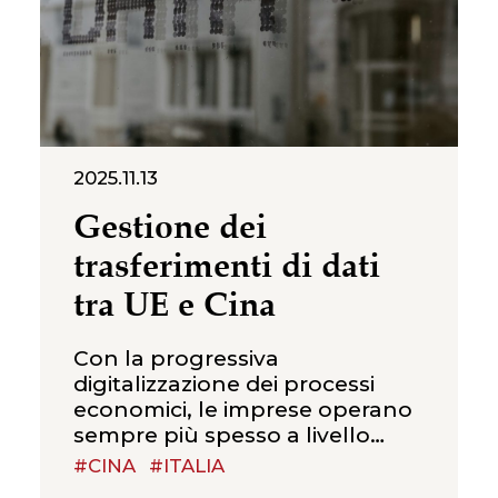
più ampio contesto della
sicurezza nazionale,
2025.11.13
Gestione dei
trasferimenti di dati
tra UE e Cina
Con la progressiva
digitalizzazione dei processi
economici, le imprese operano
sempre più spesso a livello
internazionale, gestendo flussi
#CINA
#ITALIA
di dati personali tra diverse