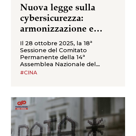
Nuova legge sulla
cybersicurezza:
armonizzazione e
adeguamento delle
Il 28 ottobre 2025, la 18ª
responsabilità
Sessione del Comitato
Permanente della 14ª
Assemblea Nazionale del
Popolo ha approvato la
#CINA
Decisione del Comitato
Permanente dell’Assemblea
Nazionale del Popolo
sull’emendamento della Legge
sulla cybersicurezza della
Repubblica Popolare Cinese.
L’emendamento comprende 14
disposizioni e mira a chiarire il
ruolo della cybersicurezza nel